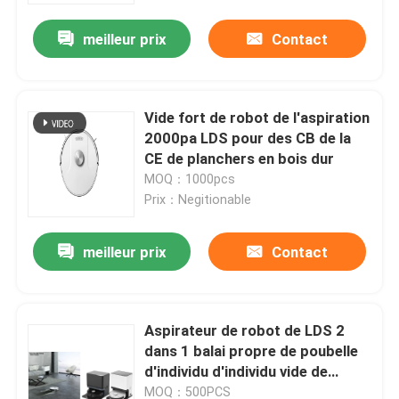
meilleur prix
Contact
Au sujet de nous
Visite d'usine
Vide fort de robot de l'aspiration
2000pa LDS pour des CB de la
CE de planchers en bois dur
Contrôle de qualité
MOQ：1000pcs
Prix：Negitionable
Demandez une citation
meilleur prix
Contact
aspirateur de robot
Aspirateur de robot de LDS 2
Laveur de vitres de robot
dans 1 balai propre de poubelle
d'individu d'individu vide de
collecteur
MOQ：500PCS