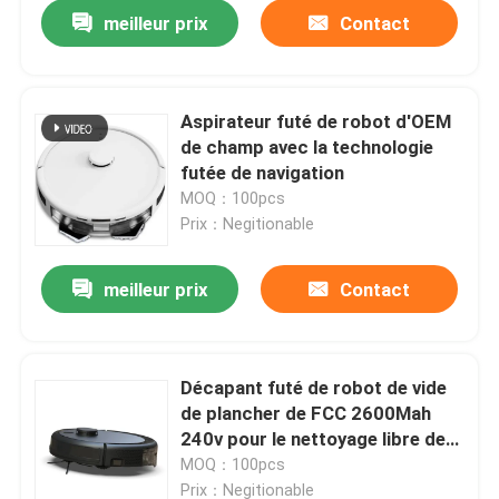
meilleur prix
Contact
Aspirateur futé de robot d'OEM
de champ avec la technologie
futée de navigation
MOQ：100pcs
Prix：Negitionable
meilleur prix
Contact
maison
Décapant futé de robot de vide
de plancher de FCC 2600Mah
Produits
240v pour le nettoyage libre de
dispute
MOQ：100pcs
vidéos
Prix：Negitionable