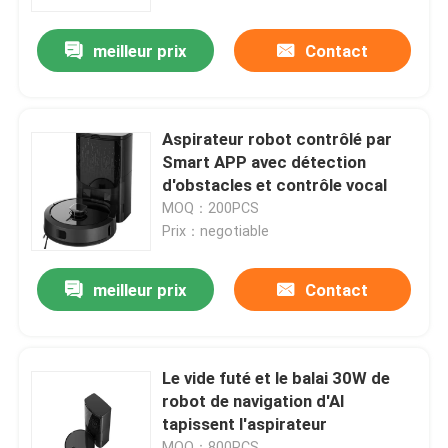
meilleur prix
Contact
Au sujet de nous
Visite d'usine
Aspirateur robot contrôlé par
Smart APP avec détection
Contrôle de qualité
d'obstacles et contrôle vocal
MOQ：200PCS
Prix：negotiable
Demandez une citation
meilleur prix
Contact
aspirateur de robot
Laveur de vitres de robot
Le vide futé et le balai 30W de
robot de navigation d'AI
tapissent l'aspirateur
MOQ：800PCS