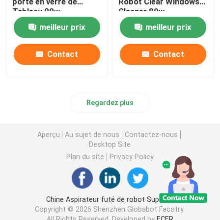
porte en verre de
Robot Clear Windows
Tableau 80w
Cleaner 80w
meilleur prix
meilleur prix
Contact
Contact
Regardez plus
Aperçu
Au sujet de nous
Contactez-nous
Desktop Site
maison
Plan du site
Privacy Policy
Produits
Chine Aspirateur futé de robot Supplier.
Copyright © 2026 Shenzhen Globabot Facotry.
vidéos
All Rights Reserved. Developed by
ECER