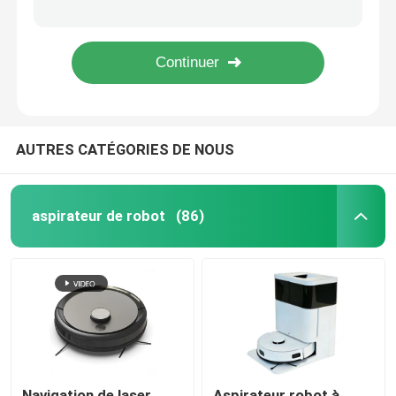
Nettoyer efficacement le nettoyeur de fenêtres avec un lave-fenêtres automatique 3 heures de charge
Nettoyeur de fenêtres robotisé de 500 mAh 65dB avec mode de nettoyage automatique
Nettoyeur de fenêtres robot sans fil avec solution de nettoyage efficace par pulvérisation d'eau
Nettoyeur de fenêtres robot de 500 mAh de grande capacité 65 dB niveau de bruit avec télécommande
Le robot de nettoyage de fenêtres à réservoir d'eau de 50 ml 3 heures de charge pour un nettoyage efficace
Une batterie de 500 mAh, un robot de nettoyage à distance, une solution de nettoyage rapide
AUTRES CATÉGORIES DE NOUS
Nettoyeur de fenêtres robotisé à haute performance avec voie de nettoyage par pulvérisation d'eau N
Robot de lavage de fenêtres efficace avec un niveau sonore inférieur à 65 dB
aspirateur de robot
(86)
Navigation de laser
Aspirateur robot à