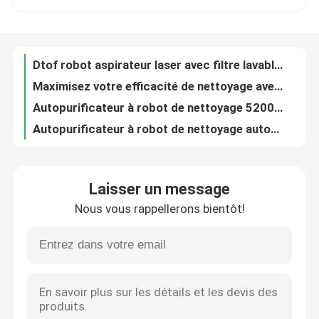
Au sujet de nous
Dtof robot aspirateur laser avec filtre lavable pour détecter les obstacles
Maximisez votre efficacité de nettoyage avec notre aspirateur robotisé avancé garanti
Visite d'usine
Autopurificateur à robot de nettoyage 5200mah avec capacité de poubelle de planification 1.8L
Autopurificateur à robot de nettoyage automatique Autopurificateur avec contrôle APP OEM
Contrôle de qualité
Chine Nettoyeur de fenêtres robotisé silencieux 65dB jusqu'à 40m2
Robot de lavage de fenêtres sans bruit 2,5 minutes par mètre carré OEM ODM
Demandez une citation
Laisser un message
600 mAh de batterie Robot Nettoyeur de fenêtres Vitesse de nettoyage rapide 2,5 m/min
Nous vous rappellerons bientôt!
Robot de nettoyage de fenêtres à commande à distance 600mAh OEM ODM Commande en Chine
aspirateur de robot
Robot de nettoyage de vitres de 600 mAh avec voie de nettoyage Z et temps de charge de 3-5 heures
Un robot de nettoyage de fenêtres fiable, efficace et fonctionnant pendant 400 minutes
Laveur de vitres de robot
Robots de nettoyage de fenêtres 65dB 2,5 min/m3
Nettoyer le chemin du robot Nettoyeur de fenêtres Avec une capacité de batterie de 500mAh