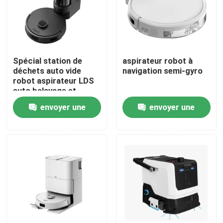
Au sujet de nous
Visite d'usine
Spécial station de
aspirateur robot à
déchets auto vide
navigation semi-gyro
robot aspirateur LDS
auto balayage et
Contrôle de qualité
nettoyage
envoyer une
envoyer une
Demandez une citation
demande
demande
aspirateur de robot
Laveur de vitres de robot