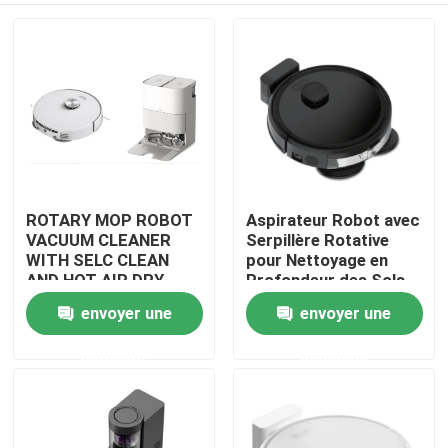
ROTARY MOP ROBOT
Aspirateur Robot avec
VACUUM CLEANER
Serpillère Rotative
WITH SELC CLEAN
pour Nettoyage en
AND HOT AIR DRY
Profondeur des Sols
MOP
envoyer une
envoyer une
maison
demande
demande
Produits
vidéos