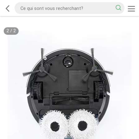
2
/
2