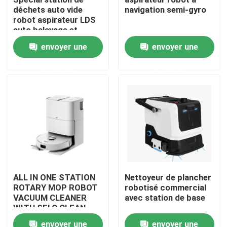
déchets auto vide
navigation semi-gyro
robot aspirateur LDS
Au sujet de nous
auto balayage et
nettoyage
envoyer une
envoyer une
Visite d'usine
demande
demande
Contrôle de qualité
Demandez une citation
aspirateur de robot
ALL IN ONE STATION
Nettoyeur de plancher
ROTARY MOP ROBOT
robotisé commercial
Laveur de vitres de robot
VACUUM CLEANER
avec station de base
WITH SELC CLEAN
MOP
envoyer une
envoyer une