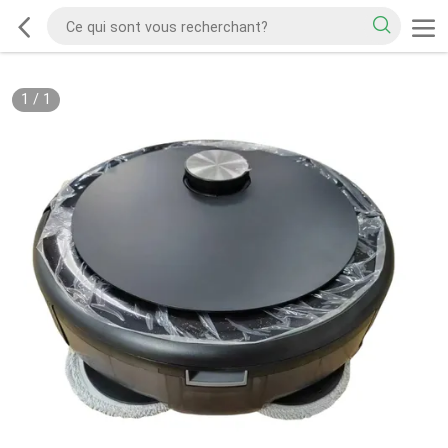
1
/
1