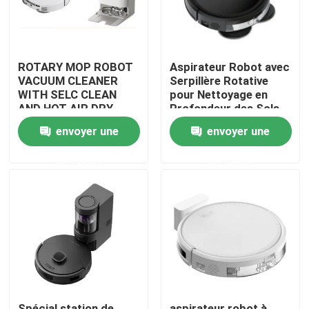
ROTARY MOP ROBOT
Aspirateur Robot avec
VACUUM CLEANER
Serpillère Rotative
WITH SELC CLEAN
pour Nettoyage en
AND HOT AIR DRY
Profondeur des Sols
MOP
envoyer une
envoyer une
demande
demande
maison
Produits
vidéos
Spécial station de
aspirateur robot à