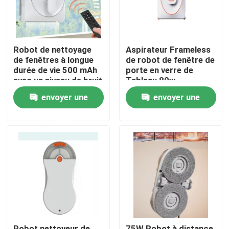
Robot de nettoyage
Aspirateur Frameless
de fenêtres à longue
de robot de fenêtre de
durée de vie 500 mAh
porte en verre de
avec un niveau de bruit
Tableau 80w
de 65 dB
envoyer une
envoyer une
demande
demande
maison
Produits
vidéos
Robot nettoyeur de
75W Robot à distance