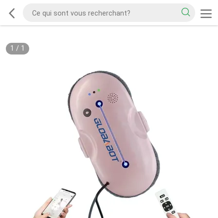
1
/
1