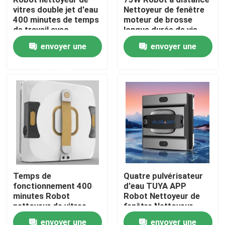
vitres double jet d'eau
Nettoyeur de fenêtre
400 minutes de temps
moteur de brosse
Au sujet de nous
de travail avec
longue durée de vie
télécommande
envoyer une
envoyer une
Visite d'usine
demande
demande
Contrôle de qualité
Demandez une citation
aspirateur de robot
Temps de
Quatre pulvérisateur
fonctionnement 400
d'eau TUYA APP
Laveur de vitres de robot
minutes Robot
Robot Nettoyeur de
nettoyeur de vitres
fenêtre Nettoyeur
Temps de charge 3
d'eau
envoyer une
envoyer une