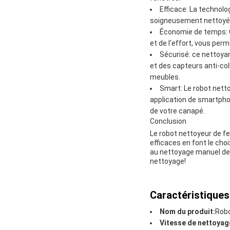
Efficace: La technol
soigneusement nettoyée
Économie de temps: G
et de l'effort, vous per
Sécurisé: ce nettoyan
et des capteurs anti-co
meubles.
Smart: Le robot netto
application de smartpho
de votre canapé.
Conclusion
Le robot nettoyeur de f
efficaces en font le cho
au nettoyage manuel de
nettoyage!
Caractéristiques
Nom du produit:
Robo
Vitesse de nettoyag