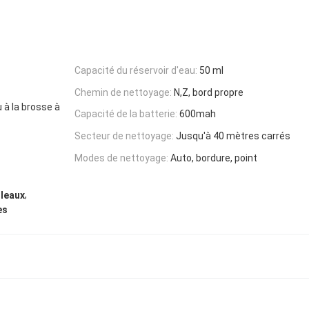
Capacité du réservoir d'eau:
50 ml
Chemin de nettoyage:
N,Z, bord propre
 à la brosse à
Capacité de la batterie:
600mah
Secteur de nettoyage:
Jusqu'à 40 mètres carrés
Modes de nettoyage:
Auto, bordure, point
,
uleaux
es