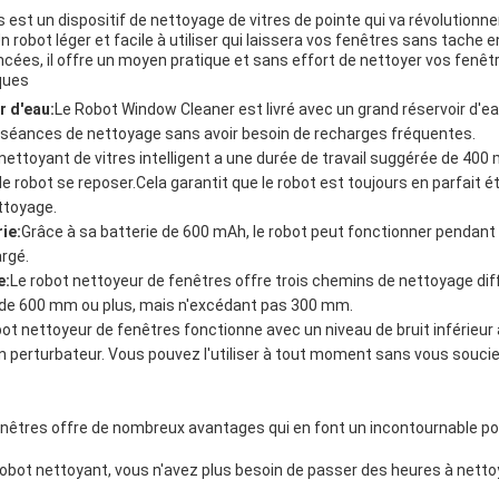
s est un dispositif de nettoyage de vitres de pointe qui va révolutionn
 robot léger et facile à utiliser qui laissera vos fenêtres sans tache 
cées, il offre un moyen pratique et sans effort de nettoyer vos fenêt
ques
r d'eau:
Le Robot Window Cleaner est livré avec un grand réservoir d'ea
 séances de nettoyage sans avoir besoin de recharges fréquentes.
nettoyant de vitres intelligent a une durée de travail suggérée de 400 m
 robot se reposer.Cela garantit que le robot est toujours en parfait ét
ttoyage.
ie:
Grâce à sa batterie de 600 mAh, le robot peut fonctionner pendant
argé.
e:
Le robot nettoyeur de fenêtres offre trois chemins de nettoyage diff
 de 600 mm ou plus, mais n'excédant pas 300 mm.
bot nettoyeur de fenêtres fonctionne avec un niveau de bruit inférieur à
on perturbateur. Vous pouvez l'utiliser à tout moment sans vous soucie
enêtres offre de nombreux avantages qui en font un incontournable p
obot nettoyant, vous n'avez plus besoin de passer des heures à nett