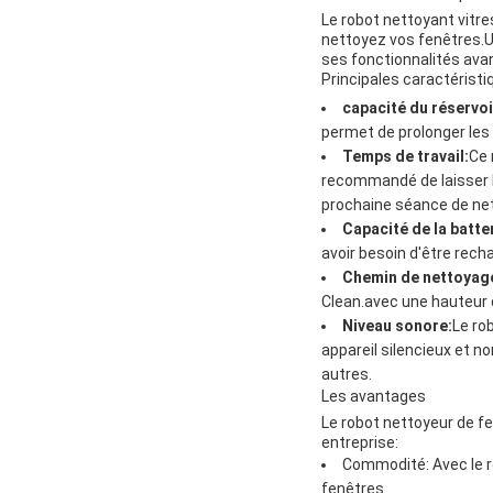
Le robot nettoyant vitre
nettoyez vos fenêtres.Un
ses fonctionnalités avan
Principales caractéristi
capacité du réservoi
permet de prolonger les
Temps de travail:
Ce 
recommandé de laisser le
prochaine séance de ne
Capacité de la batter
avoir besoin d'être rech
Chemin de nettoyag
Clean.avec une hauteur
Niveau sonore:
Le ro
appareil silencieux et n
autres.
Les avantages
Le robot nettoyeur de f
entreprise:
Commodité: Avec le r
fenêtres.