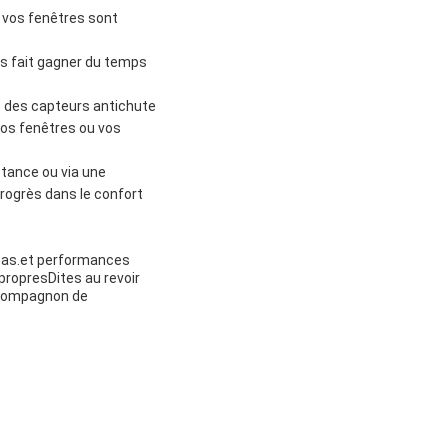
 vos fenêtres sont
us fait gagner du temps
e des capteurs antichute
vos fenêtres ou vos
stance ou via une
rogrès dans le confort
acas.et performances
 propresDites au revoir
 compagnon de