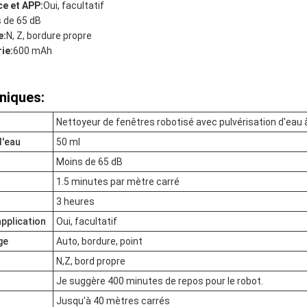
e et APP:
Oui, facultatif
 de 65 dB
e:
N, Z, bordure propre
ie:
600 mAh
niques:
Nettoyeur de fenêtres robotisé avec pulvérisation d'eau 
d'eau
50 ml
Moins de 65 dB
1.5 minutes par mètre carré
3 heures
pplication
Oui, facultatif
ge
Auto, bordure, point
N,Z, bord propre
Je suggère 400 minutes de repos pour le robot.
Jusqu'à 40 mètres carrés