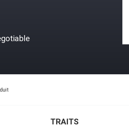
gotiable
duit
TRAITS