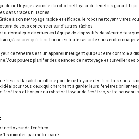
ogie de nettoyage avancée du robot nettoyeur de fenêtres garantit que
s sans traces ni taches.
râce à son nettoyage rapide et efficace, le robot nettoyant vitres vo
mettant de vous concentrer sur d'autres tâches.
t automatique de vitres est équipé de dispositifs de sécurité tels qu
llision,s'assurer qu'il fonctionne en toute sécurité sans endommager 
yeur de fenêtres est un appareil intelligent qui peut être contrôlé à di
ne.Vous pouvez planifier des séances de nettoyage et surveiller ses p
enêtres est la solution ultime pour le nettoyage des fenêtres sans tr
ix idéal pour tous ceux qui cherchent à garder leurs fenêtres brillantes
s fenêtres et bonjour au robot nettoyeur de fenêtres, votre nouveau
:
t nettoyeur de fenêtres
e:
1.5 minutes par mètre carré