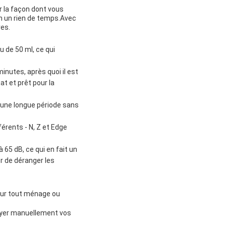
er la façon dont vous
en un rien de temps.Avec
res.
u de 50 ml, ce qui
inutes, après quoi il est
at et prêt pour la
 une longue période sans
érents - N, Z et Edge
 65 dB, ce qui en fait un
r de déranger les
our tout ménage ou
oyer manuellement vos