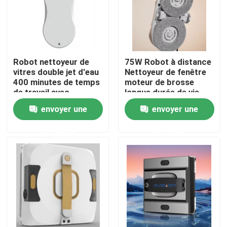
Au sujet de nous
Visite d'usine
Robot nettoyeur de
75W Robot à distance
vitres double jet d'eau
Nettoyeur de fenêtre
400 minutes de temps
moteur de brosse
de travail avec
longue durée de vie
Contrôle de qualité
télécommande
envoyer une
envoyer une
Demandez une citation
demande
demande
aspirateur de robot
Laveur de vitres de robot