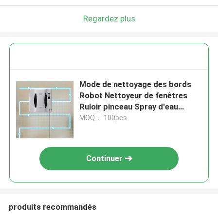
Regardez plus
Mode de nettoyage des bords
Robot Nettoyeur de fenêtres
Ruloir pinceau Spray d'eau
Capacité du réservoir d'eau 50
MOQ： 100pcs
ml
Continuer
produits recommandés