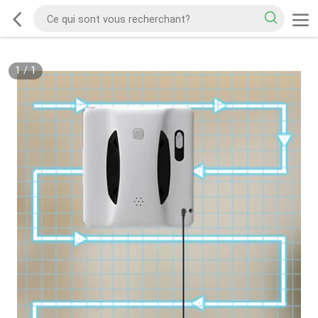
1
/
1