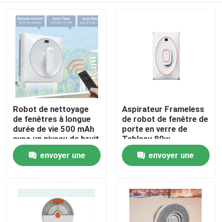
Robot de nettoyage
Aspirateur Frameless
de fenêtres à longue
de robot de fenêtre de
durée de vie 500 mAh
porte en verre de
avec un niveau de bruit
Tableau 80w
de 65 dB
envoyer une
envoyer une
maison
demande
demande
Produits
vidéos