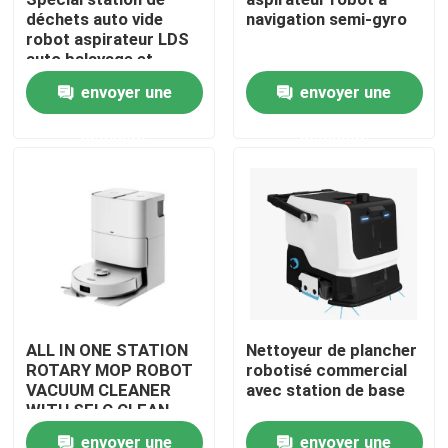
déchets auto vide
navigation semi-gyro
robot aspirateur LDS
Au sujet de nous
auto balayage et
nettoyage
envoyer une
envoyer une
Visite d'usine
demande
demande
Contrôle de qualité
Demandez une citation
aspirateur de robot
ALL IN ONE STATION
Nettoyeur de plancher
ROTARY MOP ROBOT
robotisé commercial
Laveur de vitres de robot
VACUUM CLEANER
avec station de base
WITH SELC CLEAN
MOP
envoyer une
envoyer une