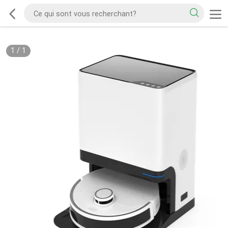
1
/
1