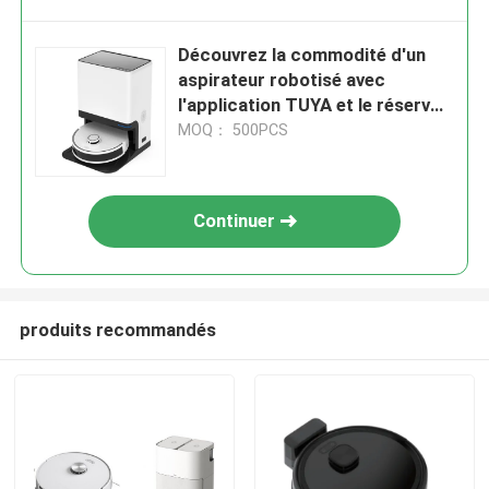
Découvrez la commodité d'un
aspirateur robotisé avec
l'application TUYA et le réservoir
d'eau de 250L
MOQ： 500PCS
Continuer
produits recommandés