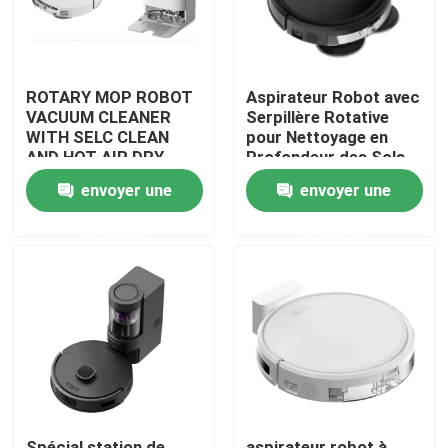
ROTARY MOP ROBOT
Aspirateur Robot avec
VACUUM CLEANER
Serpillère Rotative
WITH SELC CLEAN
pour Nettoyage en
AND HOT AIR DRY
Profondeur des Sols
MOP
envoyer une
envoyer une
demande
demande
maison
Produits
vidéos
Spécial station de
aspirateur robot à