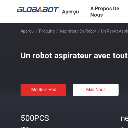
A Propos De
Aperçu
Nous
Aperçu
/
Produits
/
Aspirateur De Robot
/
Un Robot Aspi
Un robot aspirateur avec tout
Meilleur Prix
Mail Nous
500PCS
ne