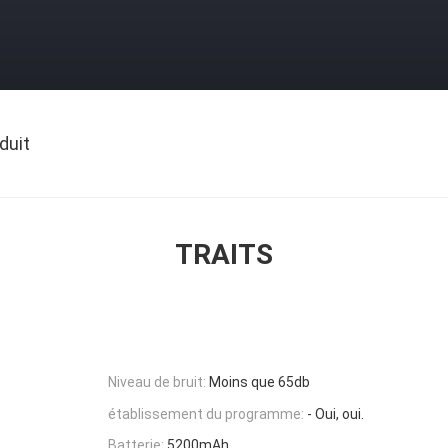
duit
TRAITS
Niveau de bruit:
Moins que 65db
établissement du programme:
- Oui, oui.
Batterie:
5200mAh