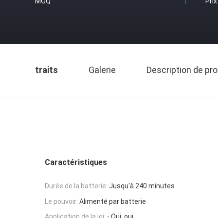
MOQ
Prix
traits
Galerie
Description de pro
Caractéristiques
Durée de la batterie:
Jusqu'à 240 minutes
Le pouvoir:
Alimenté par batterie
Application de la loi:
- Oui, oui.