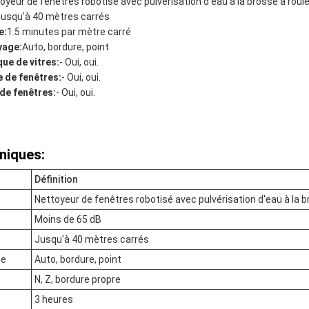
oyeur de fenêtres robotisé avec pulvérisation d'eau à la brosse à roul
usqu'à 40 mètres carrés
e:
1.5 minutes par mètre carré
yage:
Auto, bordure, point
ue de vitres:
- Oui, oui.
 de fenêtres:
- Oui, oui.
de fenêtres:
- Oui, oui.
niques:
Définition
Nettoyeur de fenêtres robotisé avec pulvérisation d'eau à la 
Moins de 65 dB
Jusqu'à 40 mètres carrés
ge
Auto, bordure, point
N, Z, bordure propre
3 heures