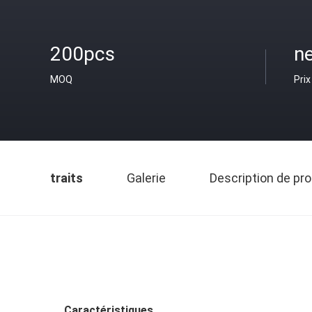
200pcs
ne
MOQ
Prix
traits
Galerie
Description de pro
Caractéristiques