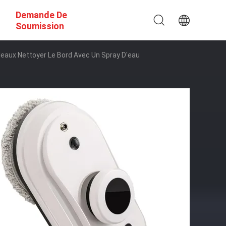
Demande De
Soumission
eaux Nettoyer Le Bord Avec Un Spray D'eau