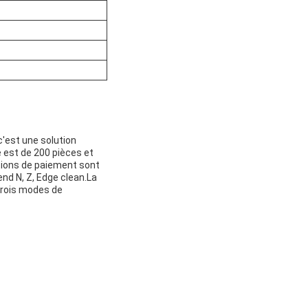
c'est une solution
 est de 200 pièces et
ditions de paiement sont
d N, Z, Edge clean.La
 trois modes de