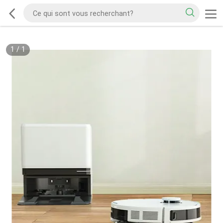
1
/
1