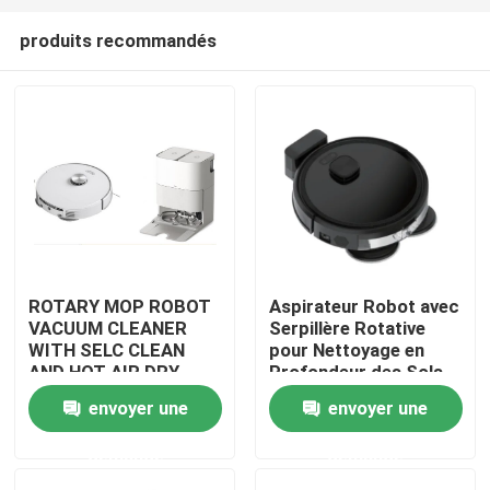
produits recommandés
ROTARY MOP ROBOT
Aspirateur Robot avec
VACUUM CLEANER
Serpillère Rotative
maison
WITH SELC CLEAN
pour Nettoyage en
AND HOT AIR DRY
Profondeur des Sols
MOP
envoyer une
envoyer une
Produits
demande
demande
vidéos