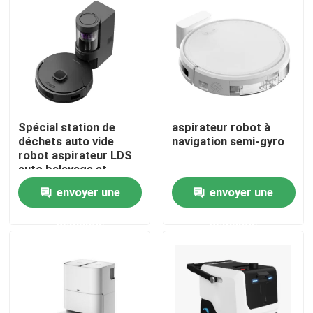
Au sujet de nous
Visite d'usine
Spécial station de
aspirateur robot à
Contrôle de qualité
déchets auto vide
navigation semi-gyro
robot aspirateur LDS
auto balayage et
Demandez une citation
nettoyage
envoyer une
envoyer une
aspirateur de robot
demande
demande
Laveur de vitres de robot