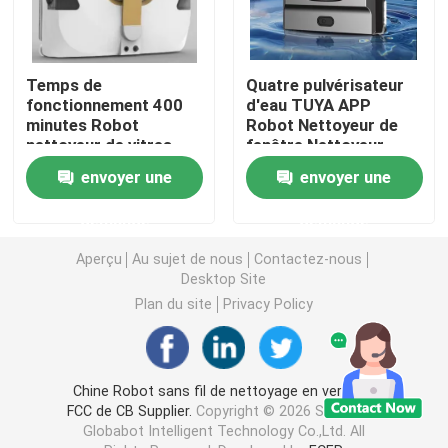
Temps de
Quatre pulvérisateur
fonctionnement 400
d'eau TUYA APP
minutes Robot
Robot Nettoyeur de
nettoyeur de vitres
fenêtre Nettoyeur
Temps de charge 3
d'eau
envoyer une
envoyer une
heures
demande
demande
Aperçu
Au sujet de nous
Contactez-nous
Desktop Site
Plan du site
Privacy Policy
Chine Robot sans fil de nettoyage en verre de
FCC de CB Supplier.
Copyright © 2026 Shenzhen
Globabot Intelligent Technology Co.,Ltd. All