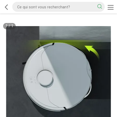
1
/
1