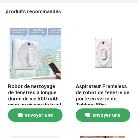
produits recommandés
Robot de nettoyage
Aspirateur Frameless
de fenêtres à longue
de robot de fenêtre de
maison
durée de vie 500 mAh
porte en verre de
avec un niveau de bruit
Tableau 80w
de 65 dB
envoyer une
envoyer une
Produits
demande
demande
vidéos