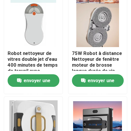
Au sujet de nous
Visite d'usine
Robot nettoyeur de
75W Robot à distance
Contrôle de qualité
vitres double jet d'eau
Nettoyeur de fenêtre
400 minutes de temps
moteur de brosse
de travail avec
longue durée de vie
Demandez une citation
télécommande
envoyer une
envoyer une
aspirateur de robot
demande
demande
Laveur de vitres de robot