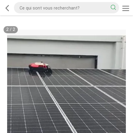
2
/
2