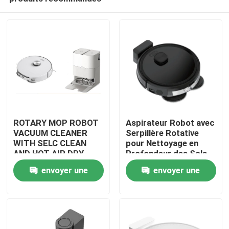
ROTARY MOP ROBOT
Aspirateur Robot avec
VACUUM CLEANER
Serpillère Rotative
WITH SELC CLEAN
pour Nettoyage en
AND HOT AIR DRY
Profondeur des Sols
maison
MOP
envoyer une
envoyer une
demande
demande
Produits
vidéos