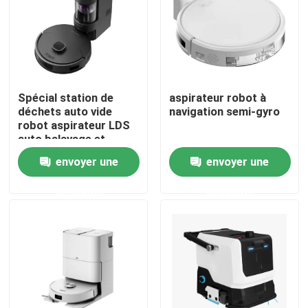
Au sujet de nous
Visite d'usine
Spécial station de
aspirateur robot à
déchets auto vide
navigation semi-gyro
robot aspirateur LDS
Contrôle de qualité
auto balayage et
nettoyage
envoyer une
envoyer une
Demandez une citation
demande
demande
aspirateur de robot
Laveur de vitres de robot