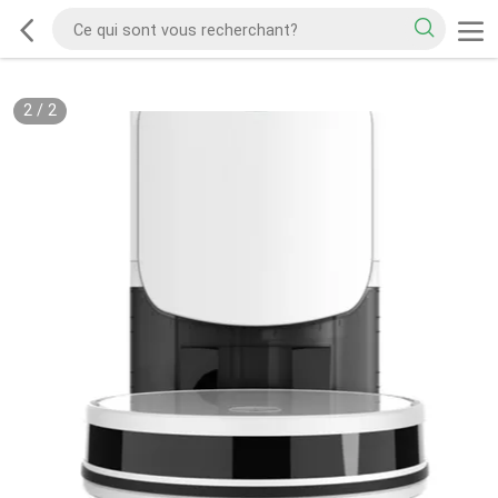
2
/
2