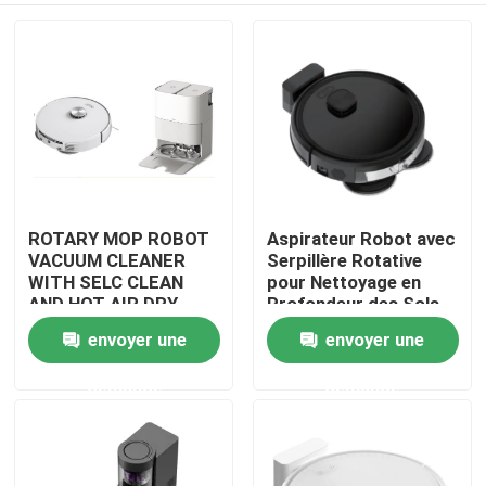
ROTARY MOP ROBOT
Aspirateur Robot avec
VACUUM CLEANER
Serpillère Rotative
WITH SELC CLEAN
pour Nettoyage en
AND HOT AIR DRY
Profondeur des Sols
MOP
envoyer une
envoyer une
maison
demande
demande
Produits
vidéos