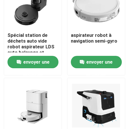
Au sujet de nous
Visite d'usine
Spécial station de
aspirateur robot à
déchets auto vide
navigation semi-gyro
robot aspirateur LDS
auto balayage et
Contrôle de qualité
nettoyage
envoyer une
envoyer une
Demandez une citation
demande
demande
aspirateur de robot
Laveur de vitres de robot