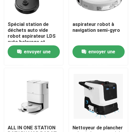
Au sujet de nous
Spécial station de
aspirateur robot à
déchets auto vide
navigation semi-gyro
Visite d'usine
robot aspirateur LDS
auto balayage et
nettoyage
envoyer une
envoyer une
Contrôle de qualité
demande
demande
Demandez une citation
aspirateur de robot
Laveur de vitres de robot
ALL IN ONE STATION
Nettoyeur de plancher