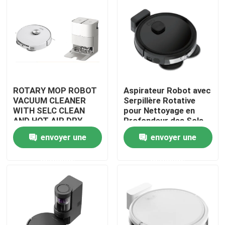
ROTARY MOP ROBOT
Aspirateur Robot avec
VACUUM CLEANER
Serpillère Rotative
WITH SELC CLEAN
pour Nettoyage en
AND HOT AIR DRY
Profondeur des Sols
MOP
envoyer une
envoyer une
maison
demande
demande
Produits
vidéos