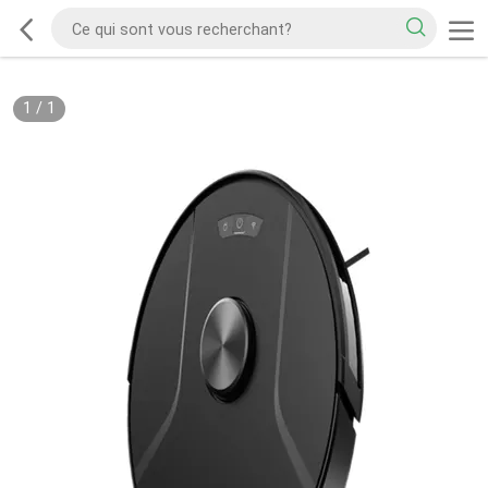
1
/
1