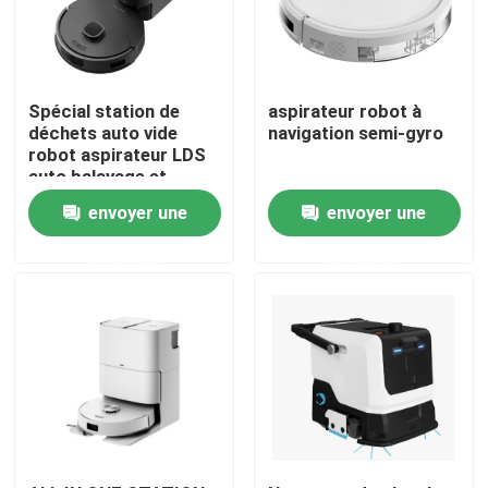
Au sujet de nous
Spécial station de
aspirateur robot à
Visite d'usine
déchets auto vide
navigation semi-gyro
robot aspirateur LDS
auto balayage et
nettoyage
Contrôle de qualité
envoyer une
envoyer une
demande
demande
Demandez une citation
aspirateur de robot
Laveur de vitres de robot