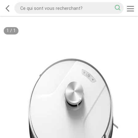
1
/
1