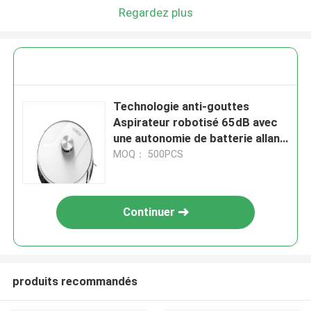
Regardez plus
Technologie anti-gouttes
Aspirateur robotisé 65dB avec
une autonomie de batterie allant
jusqu'à 120 minutes
MOQ： 500PCS
Continuer
produits recommandés