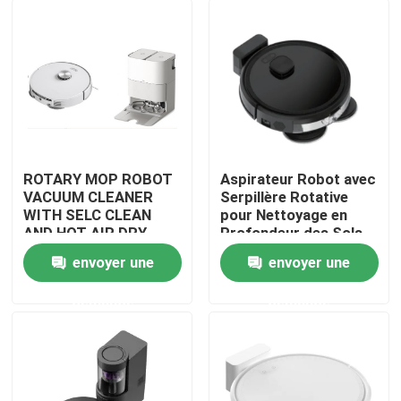
ROTARY MOP ROBOT
Aspirateur Robot avec
VACUUM CLEANER
Serpillère Rotative
WITH SELC CLEAN
pour Nettoyage en
AND HOT AIR DRY
Profondeur des Sols
MOP
envoyer une
envoyer une
maison
demande
demande
Produits
vidéos