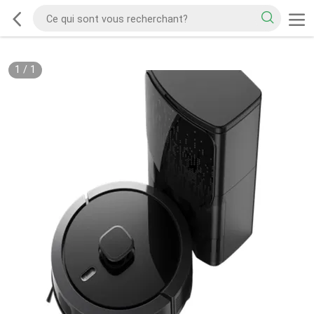
1
/
1