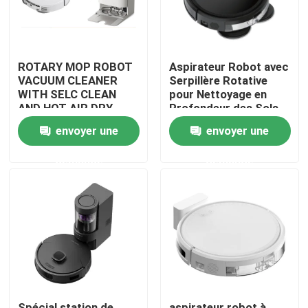
ROTARY MOP ROBOT
Aspirateur Robot avec
VACUUM CLEANER
Serpillère Rotative
WITH SELC CLEAN
pour Nettoyage en
AND HOT AIR DRY
Profondeur des Sols
MOP
envoyer une
envoyer une
demande
demande
maison
Produits
vidéos
Spécial station de
aspirateur robot à