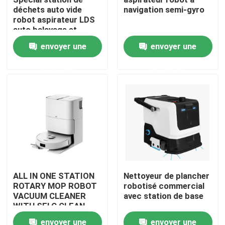
déchets auto vide
navigation semi-gyro
robot aspirateur LDS
Au sujet de nous
auto balayage et
nettoyage
envoyer une
envoyer une
Visite d'usine
demande
demande
Contrôle de qualité
Demandez une citation
aspirateur de robot
ALL IN ONE STATION
Nettoyeur de plancher
ROTARY MOP ROBOT
robotisé commercial
Laveur de vitres de robot
VACUUM CLEANER
avec station de base
WITH SELC CLEAN
MOP
envoyer une
envoyer une