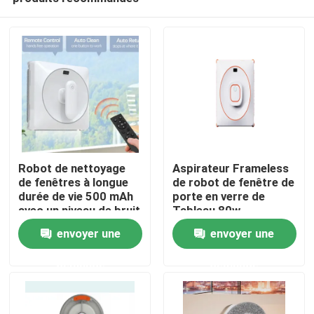
Robot de nettoyage
Aspirateur Frameless
de fenêtres à longue
de robot de fenêtre de
durée de vie 500 mAh
porte en verre de
avec un niveau de bruit
Tableau 80w
maison
de 65 dB
envoyer une
envoyer une
demande
demande
Produits
vidéos