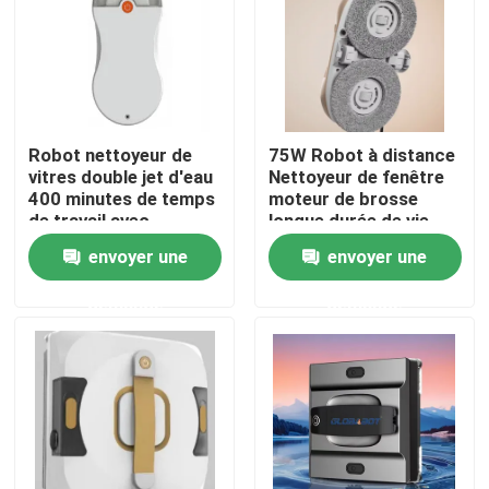
Au sujet de nous
Visite d'usine
Robot nettoyeur de
75W Robot à distance
vitres double jet d'eau
Nettoyeur de fenêtre
400 minutes de temps
moteur de brosse
Contrôle de qualité
de travail avec
longue durée de vie
télécommande
envoyer une
envoyer une
Demandez une citation
demande
demande
aspirateur de robot
Laveur de vitres de robot