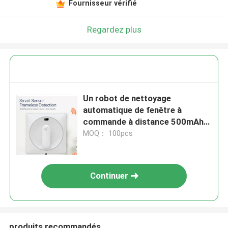
Fournisseur vérifié
Regardez plus
Un robot de nettoyage
automatique de fenêtre à
commande à distance 500mAh
avec pulvérisation d'eau
MOQ： 100pcs
Continuer
produits recommandés