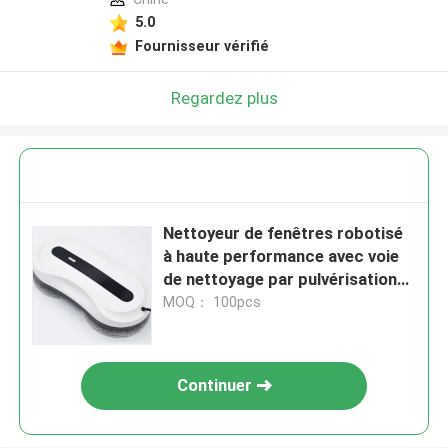
5.0
Fournisseur vérifié
Regardez plus
Nettoyeur de fenêtres robotisé
à haute performance avec voie
de nettoyage par pulvérisation
d'eau N
MOQ： 100pcs
Continuer