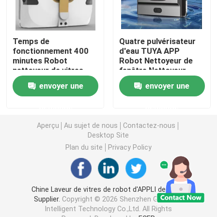
Temps de
Quatre pulvérisateur
fonctionnement 400
d'eau TUYA APP
minutes Robot
Robot Nettoyeur de
nettoyeur de vitres
fenêtre Nettoyeur
Temps de charge 3
d'eau
envoyer une
envoyer une
heures
demande
demande
Aperçu
Au sujet de nous
Contactez-nous
Desktop Site
Plan du site
Privacy Policy
Chine Laveur de vitres de robot d'APPLI de TUYA
Supplier.
Copyright © 2026 Shenzhen Globabot
Intelligent Technology Co.,Ltd. All Rights