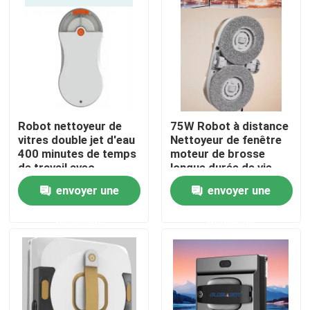
Au sujet de nous
Visite d'usine
Robot nettoyeur de
75W Robot à distance
Contrôle de qualité
vitres double jet d'eau
Nettoyeur de fenêtre
400 minutes de temps
moteur de brosse
de travail avec
longue durée de vie
Demandez une citation
télécommande
envoyer une
envoyer une
aspirateur de robot
demande
demande
Laveur de vitres de robot