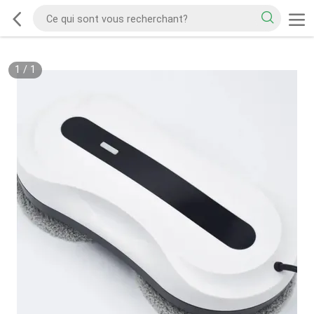
1
/
1