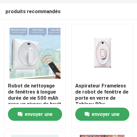
produits recommandés
Robot de nettoyage
Aspirateur Frameless
de fenêtres à longue
de robot de fenêtre de
maison
durée de vie 500 mAh
porte en verre de
avec un niveau de bruit
Tableau 80w
de 65 dB
envoyer une
envoyer une
Produits
demande
demande
vidéos