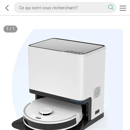
1
/
1