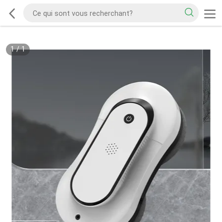
1
/
1