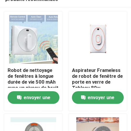
Robot de nettoyage
Aspirateur Frameless
de fenêtres à longue
de robot de fenêtre de
durée de vie 500 mAh
porte en verre de
avec un niveau de bruit
Tableau 80w
maison
de 65 dB
envoyer une
envoyer une
demande
demande
Produits
vidéos