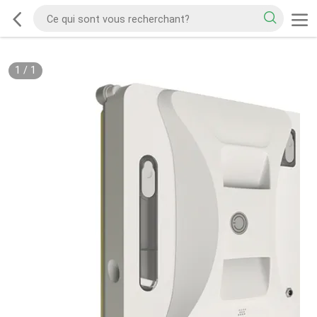
1
/
1