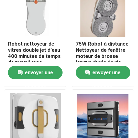
Au sujet de nous
Visite d'usine
Robot nettoyeur de
75W Robot à distance
vitres double jet d'eau
Nettoyeur de fenêtre
400 minutes de temps
moteur de brosse
Contrôle de qualité
de travail avec
longue durée de vie
télécommande
envoyer une
envoyer une
Demandez une citation
demande
demande
aspirateur de robot
Laveur de vitres de robot