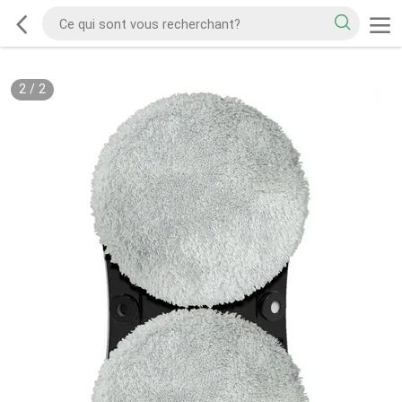
2
/
2