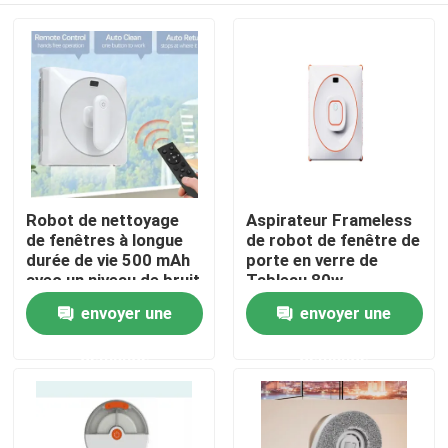
Robot de nettoyage
Aspirateur Frameless
de fenêtres à longue
de robot de fenêtre de
durée de vie 500 mAh
porte en verre de
avec un niveau de bruit
Tableau 80w
de 65 dB
envoyer une
envoyer une
maison
demande
demande
Produits
vidéos