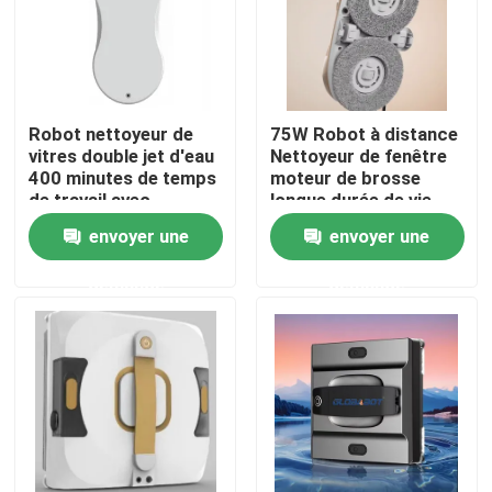
Au sujet de nous
Visite d'usine
Robot nettoyeur de
75W Robot à distance
vitres double jet d'eau
Nettoyeur de fenêtre
400 minutes de temps
moteur de brosse
de travail avec
longue durée de vie
Contrôle de qualité
télécommande
envoyer une
envoyer une
Demandez une citation
demande
demande
aspirateur de robot
Laveur de vitres de robot