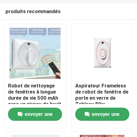
produits recommandés
Robot de nettoyage
Aspirateur Frameless
de fenêtres à longue
de robot de fenêtre de
maison
durée de vie 500 mAh
porte en verre de
avec un niveau de bruit
Tableau 80w
de 65 dB
envoyer une
envoyer une
Produits
demande
demande
vidéos