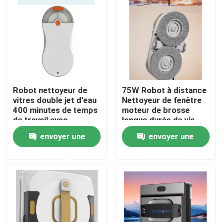
Au sujet de nous
Visite d'usine
Robot nettoyeur de
75W Robot à distance
Contrôle de qualité
vitres double jet d'eau
Nettoyeur de fenêtre
400 minutes de temps
moteur de brosse
de travail avec
longue durée de vie
Demandez une citation
télécommande
envoyer une
envoyer une
aspirateur de robot
demande
demande
Laveur de vitres de robot