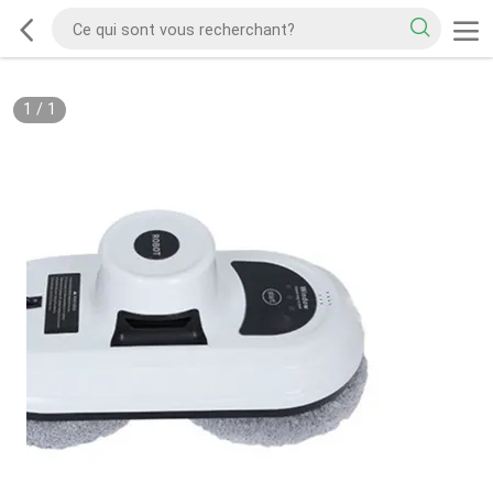
1
/
1