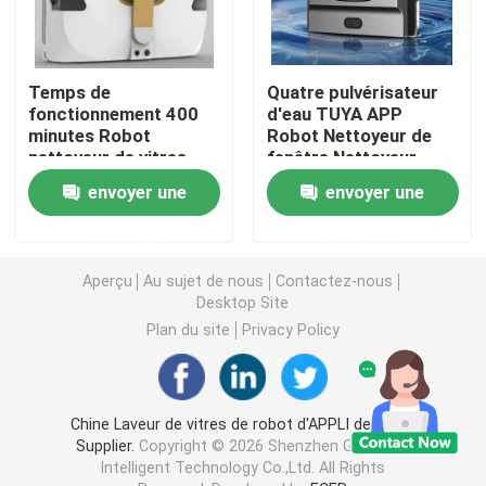
Temps de
Quatre pulvérisateur
fonctionnement 400
d'eau TUYA APP
minutes Robot
Robot Nettoyeur de
nettoyeur de vitres
fenêtre Nettoyeur
Temps de charge 3
d'eau
envoyer une
envoyer une
heures
demande
demande
Aperçu
Au sujet de nous
Contactez-nous
Desktop Site
Plan du site
Privacy Policy
Chine Laveur de vitres de robot d'APPLI de TUYA
Supplier.
Copyright © 2026 Shenzhen Globabot
Intelligent Technology Co.,Ltd. All Rights