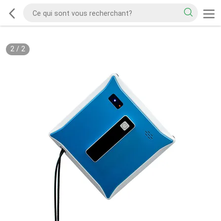
2
/
2