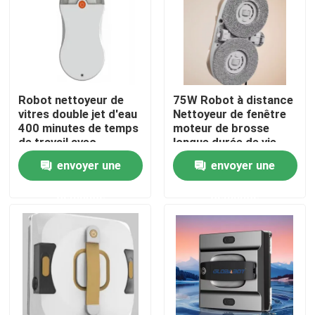
Au sujet de nous
Visite d'usine
Robot nettoyeur de
75W Robot à distance
vitres double jet d'eau
Nettoyeur de fenêtre
400 minutes de temps
moteur de brosse
Contrôle de qualité
de travail avec
longue durée de vie
télécommande
envoyer une
envoyer une
Demandez une citation
demande
demande
aspirateur de robot
Laveur de vitres de robot