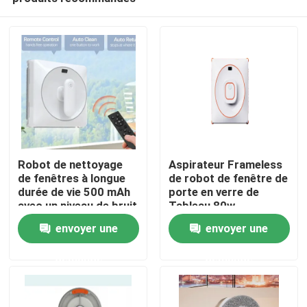
Robot de nettoyage
Aspirateur Frameless
de fenêtres à longue
de robot de fenêtre de
durée de vie 500 mAh
porte en verre de
avec un niveau de bruit
Tableau 80w
maison
de 65 dB
envoyer une
envoyer une
demande
demande
Produits
vidéos