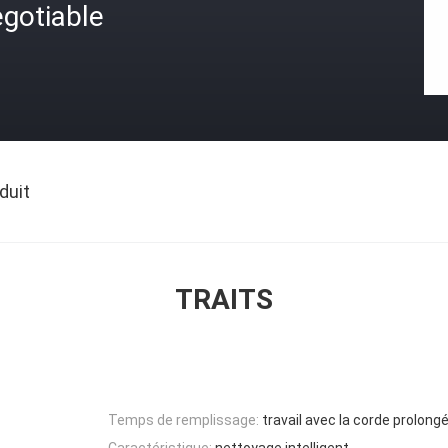
gotiable
duit
TRAITS
Temps de remplissage:
travail avec la corde prolong
Caractéristique:
nettoyage intelligent