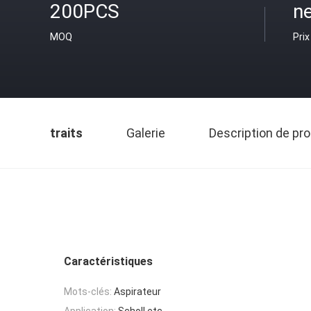
200PCS
ne
MOQ
Prix
traits
Galerie
Description de pro
Caractéristiques
Mots-clés:
Aspirateur
Application:
Scholl etc.