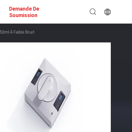
Demande De
Soumission
50ml À Faible Bruit