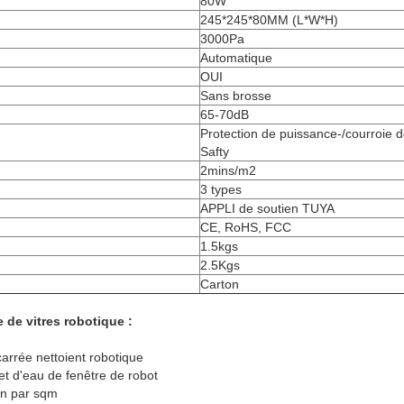
80W
245*245*80MM (L*W*H)
3000Pa
Automatique
OUI
Sans brosse
65-70dB
Protection de puissance-/courroie 
Safty
2mins/m2
3 types
APPLI de soutien TUYA
CE, RoHS, FCC
1.5kgs
2.5Kgs
Carton
 de vitres robotique :
carrée nettoient robotique
et d'eau de fenêtre de robot
in par sqm