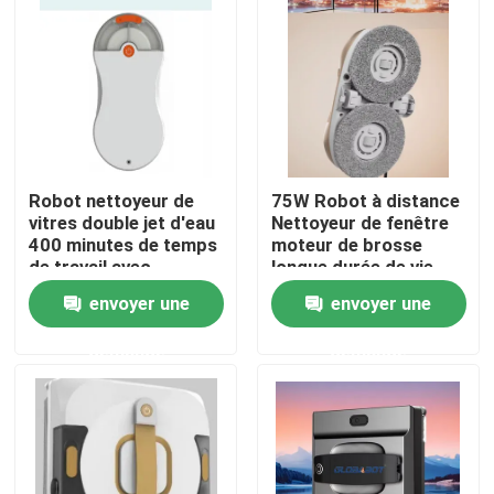
Au sujet de nous
Visite d'usine
Robot nettoyeur de
75W Robot à distance
Contrôle de qualité
vitres double jet d'eau
Nettoyeur de fenêtre
400 minutes de temps
moteur de brosse
de travail avec
longue durée de vie
Demandez une citation
télécommande
envoyer une
envoyer une
aspirateur de robot
demande
demande
Laveur de vitres de robot