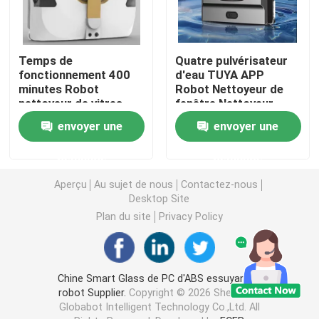
Temps de
Quatre pulvérisateur
fonctionnement 400
d'eau TUYA APP
minutes Robot
Robot Nettoyeur de
nettoyeur de vitres
fenêtre Nettoyeur
Temps de charge 3
d'eau
envoyer une
envoyer une
heures
demande
demande
Aperçu
Au sujet de nous
Contactez-nous
Desktop Site
Plan du site
Privacy Policy
Chine Smart Glass de PC d'ABS essuyant le
robot Supplier.
Copyright © 2026 Shenzhen
Globabot Intelligent Technology Co.,Ltd. All