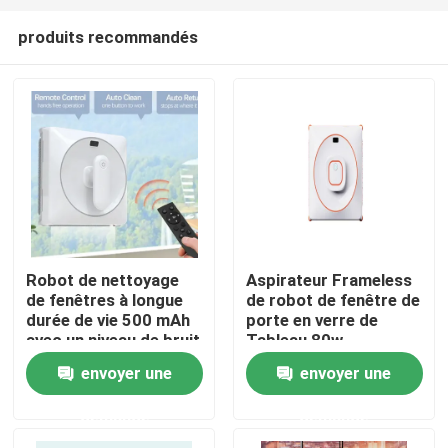
produits recommandés
Robot de nettoyage
Aspirateur Frameless
de fenêtres à longue
de robot de fenêtre de
maison
durée de vie 500 mAh
porte en verre de
avec un niveau de bruit
Tableau 80w
de 65 dB
envoyer une
envoyer une
Produits
demande
demande
vidéos