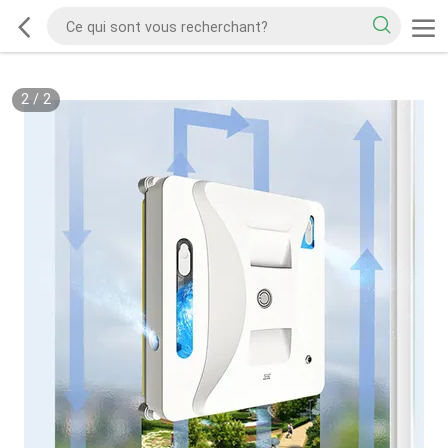
2
/
2