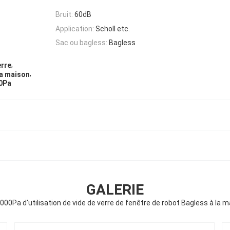
Bruit:
60dB
Application:
Scholl etc.
Sac ou bagless:
Bagless
,
erre
,
la maison
00Pa
GALERIE
000Pa d'utilisation de vide de verre de fenêtre de robot Bagless à la