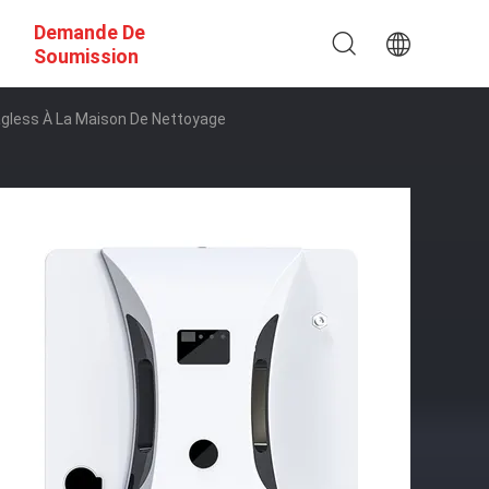
Demande De
Soumission
Bagless À La Maison De Nettoyage