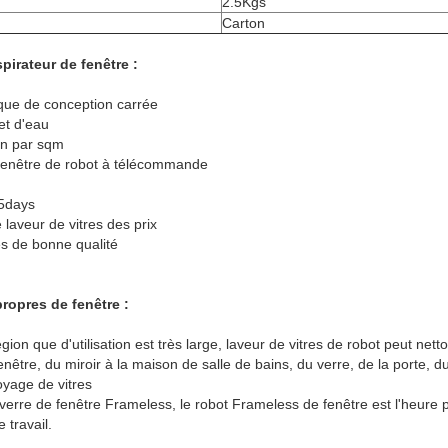
2.5Kgs
Carton
spirateur de fenêtre :
ique de conception carrée
et d'eau
in par sqm
 fenêtre de robot à télécommande
15days
laveur de vitres des prix
es de bonne qualité
ropres de fenêtre :
gion que d'utilisation est très large, laveur de vitres de robot peut nettoy
être, du miroir à la maison de salle de bains, du verre, de la porte, d
oyage de vitres
verre de fenêtre Frameless, le robot Frameless de fenêtre est l'heure p
 travail.