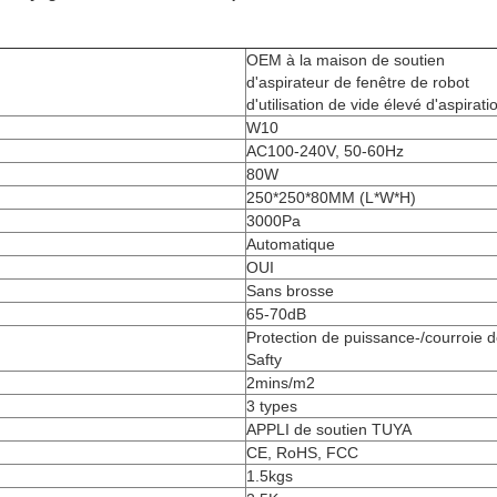
OEM à la maison de soutien
d'aspirateur de fenêtre de robot
d'utilisation de vide élevé d'aspirati
W10
AC100-240V, 50-60Hz
80W
250*250*80MM (L*W*H)
3000Pa
Automatique
OUI
Sans brosse
65-70dB
Protection de puissance-/courroie 
Safty
2mins/m2
3 types
APPLI de soutien TUYA
CE, RoHS, FCC
1.5kgs