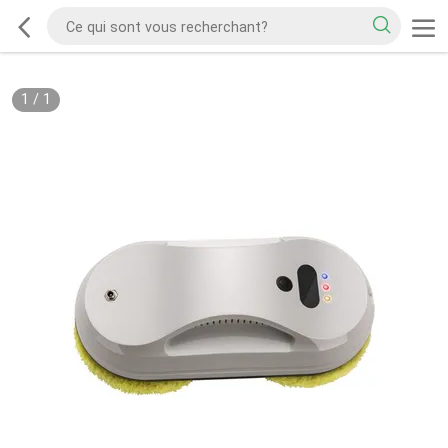
1
/
1