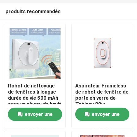
produits recommandés
Robot de nettoyage
Aspirateur Frameless
de fenêtres à longue
de robot de fenêtre de
maison
durée de vie 500 mAh
porte en verre de
avec un niveau de bruit
Tableau 80w
de 65 dB
envoyer une
envoyer une
Produits
demande
demande
vidéos