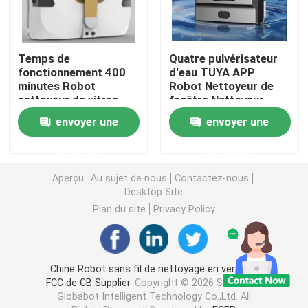
Temps de
Quatre pulvérisateur
fonctionnement 400
d'eau TUYA APP
minutes Robot
Robot Nettoyeur de
nettoyeur de vitres
fenêtre Nettoyeur
Temps de charge 3
d'eau
envoyer une
envoyer une
heures
demande
demande
Aperçu
Au sujet de nous
Contactez-nous
Desktop Site
Plan du site
Privacy Policy
Chine Robot sans fil de nettoyage en verre de
FCC de CB Supplier.
Copyright © 2026 Shenzhen
Globabot Intelligent Technology Co.,Ltd. All