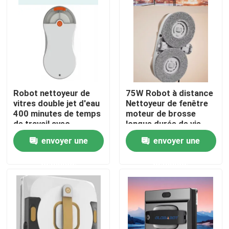
Au sujet de nous
Visite d'usine
Robot nettoyeur de
75W Robot à distance
Contrôle de qualité
vitres double jet d'eau
Nettoyeur de fenêtre
400 minutes de temps
moteur de brosse
de travail avec
longue durée de vie
Demandez une citation
télécommande
envoyer une
envoyer une
aspirateur de robot
demande
demande
Laveur de vitres de robot