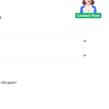
,
e
de décapant