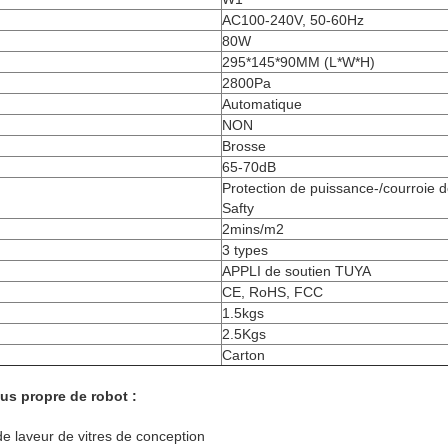
AC100-240V, 50-60Hz
80W
295*145*90MM (L*W*H)
2800Pa
Automatique
NON
Brosse
65-70dB
Protection de puissance-/courroie 
Safty
2mins/m2
3 types
APPLI de soutien TUYA
CE, RoHS, FCC
1.5kgs
2.5Kgs
Carton
lus propre de robot :
e laveur de vitres de conception