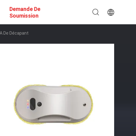
Demande De
Soumission
PA De Décapant