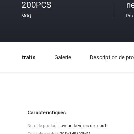
200PCS
ne
MOQ
Prix
traits
Galerie
Description de pro
Caractéristiques
Nom de produit:
Laveur de vitres de robot
Taille de produit:
295*145*90MM