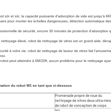
est sûr et sûr, la capacité puissante d'adsorption de vide est jusqu'à 6
aire pour monter les échelles dangereuses, détection automatique des
fessionnelle de sécurité, encore 30 minutes de protection d'absorptio
t nettoyage élevé, robot de nettoyage de vitres est un grand aide, déca
écurité à votre vie, robot de nettoyage de laveur de vitres fait l'amuse
res.
 robot peut atteindre à 6M/20ft, aucun problème pour le nettoyage aya
omation du robot W1 en tant que ci-dessous
Promenade propre de roue du
nettoyage de vitres deux ultra min
de robot de conception de corps
W1