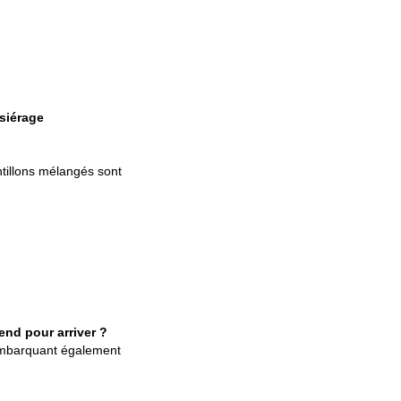
siérage
antillons mélangés sont
nd pour arriver ?
 embarquant également