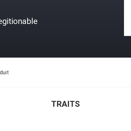
gitionable
duit
TRAITS