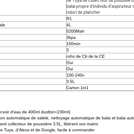
de Tuya de collecteur de poubelle 
balai propre d'individu d'aspirateur 
robot de plancher
R1
ale
4L
5200Mah
3kpa
150min
3
rohs de Cb de la CE
Oui
Oui
100-240v
3.5L
Carton 1in1
servoir d'eau de 400ml dustbin+230ml)
tion automatique de saleté, nettoyage automatique de balai et balai a
rand collecteur de poussière 3.5L, libèrent vos mains
t de Tuya, d'Alexa et de Google, facile à commander