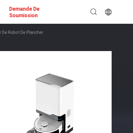
Demande De
Soumission
r De Robot De Plancher