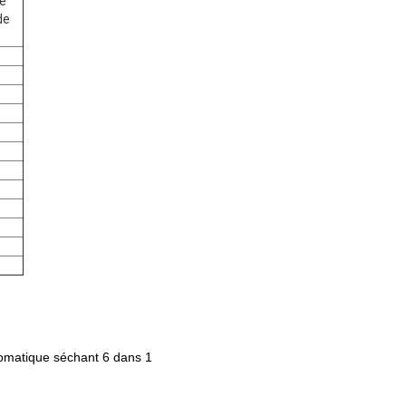
de
de
utomatique séchant 6 dans 1