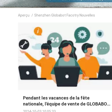
Aperçu
/
Shenzhen Globabot Facotry Nouvelles
Pendant les vacances de la fête
nationale, l'équipe de vente de GLOBABOT
continuera à servir les clients.
2024-10-03 10:05:33