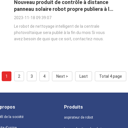
Nouveau produit de contrôle à distance
panneau solaire robot propre publiera à la
fin du mois
2023-11-18 09:39:07
Le robot de nettoyage intelligent de la centrale
photovoltaïque sera publié à la fin du mois Si vous
avez besoin de quoi que ce soit, contactez-nous.
1
2
3
4
Next >
Last
Total 4 page
 propos
Produits
fil de la société
aspirateur de robot
ite d'usine