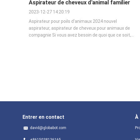
Aspirateur de cheveux d'animal familier
2023-12-27 14:20:19
Aspirateur pour poils d'animaux 2024 nouvel
aspirateur, aspirateur de cheveux pour animaux de
compagnie Si vous avez besoin de quoi que ce soit,
contactez-nous.
Entrer en contact
À
david@globabot.com
Pro
+8615038136165
Vis