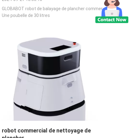
GLOBABOT robot de balayage de plancher commercial
Une poubelle de 30 litres
robot commercial de nettoyage de
plancher