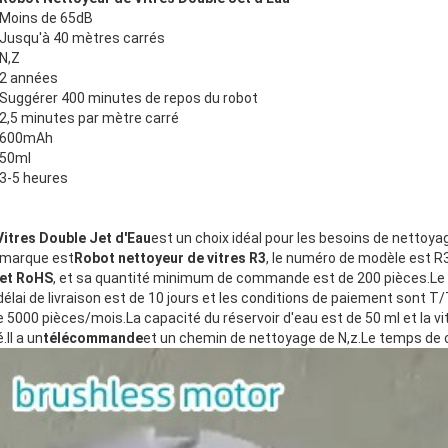
Moins de 65dB
Jusqu'à 40 mètres carrés
N,Z
2 années
Suggérer 400 minutes de repos du robot
2,5 minutes par mètre carré
600mAh
50ml
3-5 heures
itres Double Jet d'Eau
est un choix idéal pour les besoins de nettoy
 marque est
Robot nettoyeur de vitres R3
, le numéro de modèle est R3 
 et RoHS
, et sa quantité minimum de commande est de 200 pièces.Le pr
élai de livraison est de 10 jours et les conditions de paiement sont T
 5000 pièces/mois.La capacité du réservoir d'eau est de 50 ml et la v
Il a un
télécommande
et un chemin de nettoyage de N,z.Le temps de c