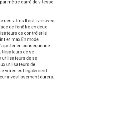
 par mètre carré de vitesse
des vitres.Il est livré avec
rface de fenêtre en deux
sateurs de contrôler le
oint et max.En mode
t s'ajuster en conséquence
tilisateurs de se
 utilisateurs de se
ux utilisateurs de
de vitres est également
e leur investissement durera.