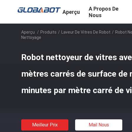
A Propos De
Aperçu
Nous
Aperçu
/
Produits
/
Laveur De Vitres De Robot
/
Robot Ne
Nettoyage
Robot nettoyeur de vitres ave
mètres carrés de surface de 
minutes par mètre carré de v
Meilleur Prix
Mail Nous