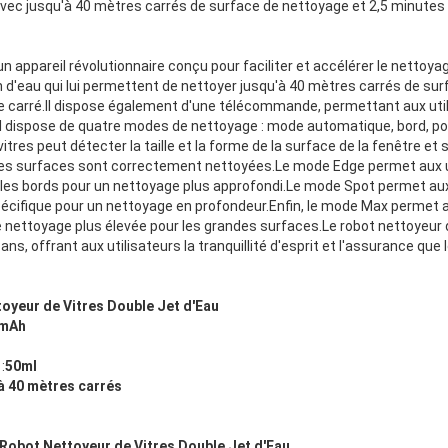
avec jusqu'à 40 mètres carrés de surface de nettoyage et 2,5 minutes
appareil révolutionnaire conçu pour faciliter et accélérer le nettoyage 
 d'eau qui lui permettent de nettoyer jusqu'à 40 mètres carrés de su
 carré.Il dispose également d'une télécommande, permettant aux utili
Il dispose de quatre modes de nettoyage : mode automatique, bord, p
itres peut détecter la taille et la forme de la surface de la fenêtre e
les surfaces sont correctement nettoyées.Le mode Edge permet aux u
 les bords pour un nettoyage plus approfondi.Le mode Spot permet aux
écifique pour un nettoyage en profondeur.Enfin, le mode Max permet a
e nettoyage plus élevée pour les grandes surfaces.Le robot nettoyeur 
 ans, offrant aux utilisateurs la tranquillité d'esprit et l'assurance qu
oyeur de Vitres Double Jet d'Eau
mAh
:
50ml
à 40 mètres carrés
Robot Nettoyeur de Vitres Double Jet d'Eau